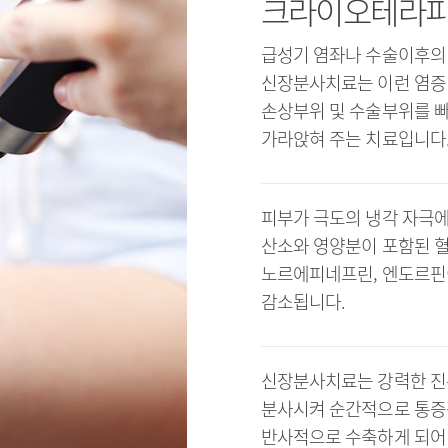
크라이오테라
급성기 염좌나 수술이후의
신장분사치료는 이런 염증
손상부위 및 수술부위를 빠
가라앉혀 주는 치료입니다
피부가 극도의 냉각 자극
산소와 영양분이 포함된 혈
노르에피네프린, 엔도르핀
감소됩니다.
신장분사치료는 강력한 진
분사시켜 순간적으로 통증
반사적으로 수축하게 되어