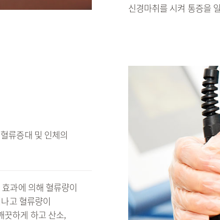
신경마취를 시켜 통증을 
 혈류증대 및 인체의
접 효과에 의해 혈류량이
일어나고 혈류량이
끗하게 하고 산소,