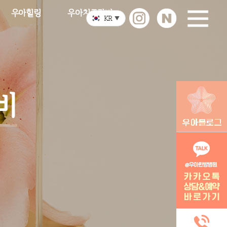
우아힐링
우아치료장비
KR
▼
비