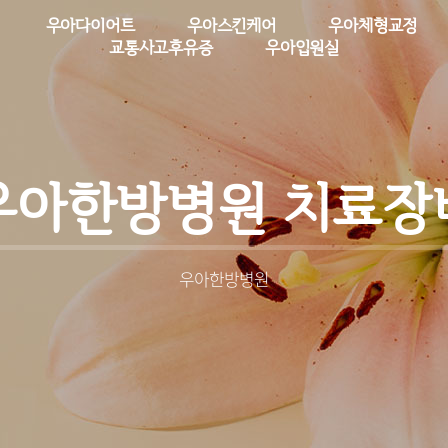
우아다이어트
우아스킨케어
우아체형교정
교통사고후유증
우아입원실
우아한방병원 치료장
우아한방병원