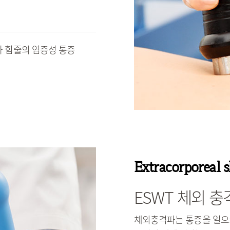
나 힘줄의 염증성 통증
Extracorporeal 
ESWT 체외 충
체외충격파는 통증을 일으키