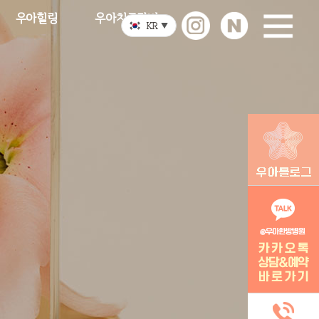
우아힐링
우아치료장비
KR
▼