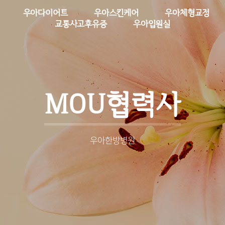
우아다이어트
우아스킨케어
우아체형교정
교통사고후유증
우아입원실
MOU협력사
우아한방병원