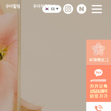
우아힐링
우아치료장비
KR
▼