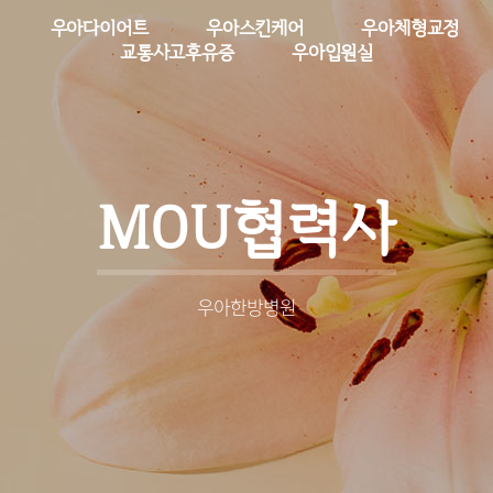
우아다이어트
우아스킨케어
우아체형교정
교통사고후유증
우아입원실
MOU협력사
우아한방병원